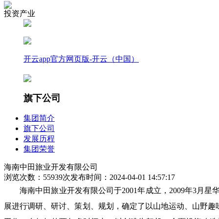
投资产业
开云app官方网页版-开云（中国）
旗下公司
集团简介
旗下公司
发展历程
集团荣誉
海南中田旅业开发有限公司
浏览次数：55939次
发布时间：2024-04-01 14:57:17
海南中田旅业开发有限公司于2001年成立，2009年
展进行调研、研讨、策划、规划，确定了以山地运动、山野趣味