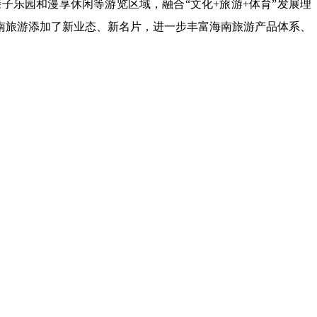
乐园和漫享休闲等游览区域，融合“文化+旅游+体育”发展理
南旅游添加了新业态、新名片，进一步丰富海南旅游产品体系、