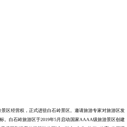
石岭景区经营权，正式进驻白石岭景区。邀请旅游专家对旅游区发
白石岭旅游区于2019年5月启动国家AAAA级旅游景区创建