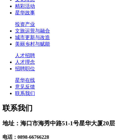
精彩活动
星华故事
投资产业
文旅运营与融合
城市更新与改造
美丽乡村与赋能
人才招聘
人才理念
招聘职位
星华在线
意见反馈
联系我们
联系我们
地址：海口市海秀中路51-1号星华大厦20层
电话：0898-66766228