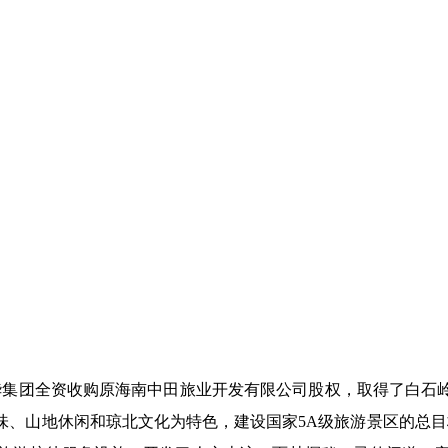
3月星华集团全资收购原海南中田旅业开发有限公司股权，取得了白
、山地休闲和琼北文化为特色，建设国家5A级旅游景区的总目标。