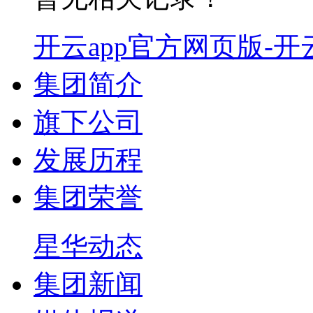
开云app官方网页版-
集团简介
旗下公司
发展历程
集团荣誉
星华动态
集团新闻