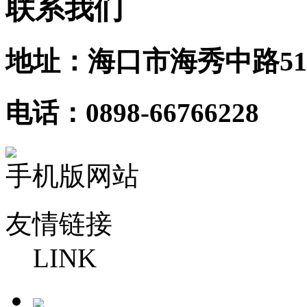
联系我们
地址：海口市海秀中路51
电话：0898-66766228
手机版网站
友情链接
LINK