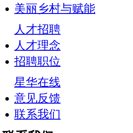
美丽乡村与赋能
人才招聘
人才理念
招聘职位
星华在线
意见反馈
联系我们