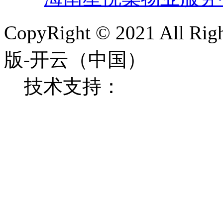
CopyRight © 2021 All 
版-开云（中国）
技术支持：