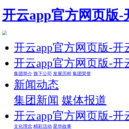
开云app官方网页版
开云app官方网页版-
开云app官方网页版-
集团简介
旗下公司
发展历程
集团荣誉
新闻动态
集团新闻
媒体报道
开云app官方网页版-
文化理念
精彩活动
星华故事