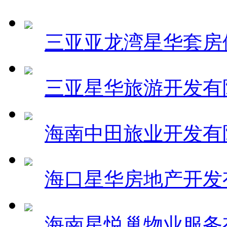
三亚亚龙湾星华套房
三亚星华旅游开发有
海南中田旅业开发有
海口星华房地产开发
海南星悦巢物业服务