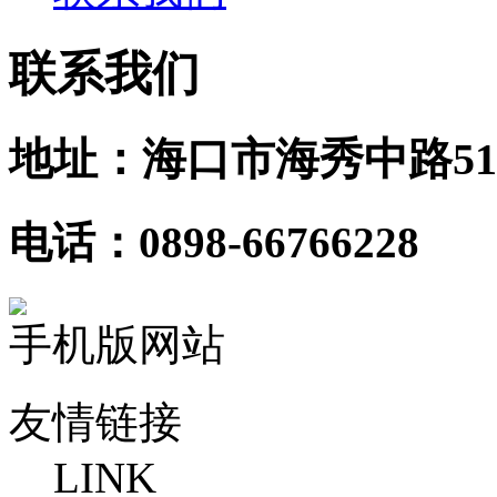
联系我们
地址：海口市海秀中路51
电话：0898-66766228
手机版网站
友情链接
LINK