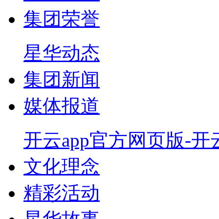
集团荣誉
星华动态
集团新闻
媒体报道
开云app官方网页版-
文化理念
精彩活动