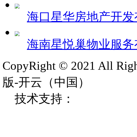
海口星华房地产开发
海南星悦巢物业服务
CopyRight © 2021 All 
版-开云（中国）
技术支持：