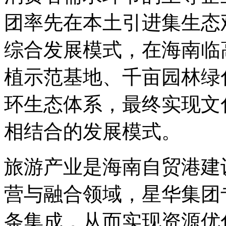
团率先在本土引进集生态
综合发展模式，在海南临
植示范基地、千亩园林绿
环生态体系，最终实现文
相结合的发展模式。
旅游产业是海南自贸港建
营与融合领域，星华集团
条集成，从而实现资源优